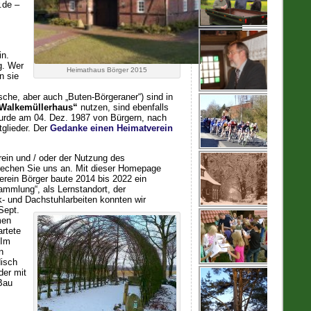
.de –
in.
g. Wer
Heimathaus Börger 2015
n sie
che, aber auch „Buten-Börgeraner“) sind in
Walkemüllerhaus“
nutzen, sind ebenfalls
 wurde am 04. Dez. 1987 von Bürgern, nach
tglieder. Der
Gedanke einen Heimatverein
rein und / oder der Nutzung des
echen Sie uns an. Mit dieser Homepage
erein Börger baute 2014 bis 2022 ein
ammlung“, als Lernstandort, der
k- und Dachstuhlarbeiten konnten wir
Sept.
men
artete
 Im
n
disch
der mit
 Bau