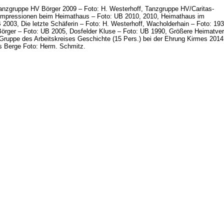
nzgruppe HV Börger 2009 – Foto: H. Westerhoff, Tanzgruppe HV/Caritas-
 Impressionen beim Heimathaus – Foto: UB 2010, 2010, Heimathaus im
2003, Die letzte Schäferin – Foto: H. Westerhoff, Wacholderhain – Foto: 19
Börger – Foto: UB 2005, Dosfelder Kluse – Foto: UB 1990, Größere Heimatv
Gruppe des Arbeitskreises Geschichte (15 Pers.) bei der Ehrung Kirmes 201
s Berge Foto: Herm. Schmitz.