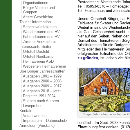
Postadresse: Vorsitzende Johan
Organisationen
Tel.: 05953-8378 – Homepage:
Börger Vereine und
Tel. Heimathaus und Zehntsche
Gruppen
Ältere Geschichte
Unsere Ortschaft Börger, hat E
Tourist-Information
Feldwege für Skater und Radle
Sehenswürdigkeiten
Weiterhin sind die Weidenkirc
Wandertouren des HV
als Gast Gelassenheit sucht, i
hier auf den Seiten. Neben der
Fahrradtouren des HV
Domizil des Heimatverein Börge
Zimmer Verzeichnis
Arbeitskreisen für die Dorfgem
Interessante Seiten
Mitglieder des Heimatverein Bö
Ortsteil Dosfeld
erfolgreicher Teilnahme des Or
Ortsteil Nordkamp
zu gründen
, ist jedoch viel 
Heimatverein ASD
Webseiten Heimatvereine
Use Borger Jahresschriften
Ausgaben 1991 – 1999
Ausgaben 2000 – 2008
Ausgaben 2009 – 2017
Ausgaben 2018 – jetzt
Register 1991-2024
Suchen nach Autoren
Leseproben
Kontakt
Börger Zehntscheune im Januar 2
Verantwortlich
Impressum – Datenschutz
behilflich. Im Sept. 2022 kon
Anmelden (Vorstand)
Einweihungsfest danken. (01/2