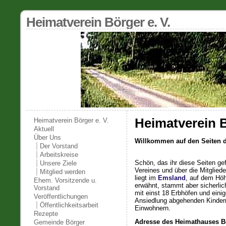
Heimatverein Börger e. V.
Heimatverein B
Heimatverein Börger e. V.
Aktuell
Über Uns
Willkommen auf den Seiten d
Der Vorstand
Arbeitskreise
Schön, das ihr diese Seiten gef
Unsere Ziele
Vereines und über die Mitgliede
Mitglied werden
liegt im
Emsland
, auf dem Hö
Ehem. Vorsitzende u.
erwähnt, stammt aber sicherlic
Vorstand
mit einst 18 Erbhöfen und eini
Veröffentlichungen
Ansiedlung abgehenden Kindern
Öffentlichkeitsarbeit
Einwohnern.
Rezepte
Adresse des Heimathauses Bö
Gemeinde Börger