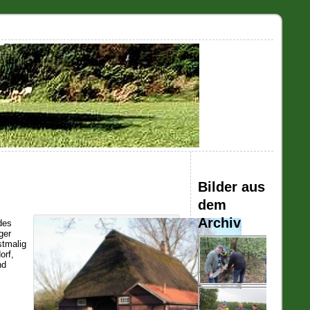
Bilder aus
dem
Archiv
 des
ger
stmalig
orf,
nd