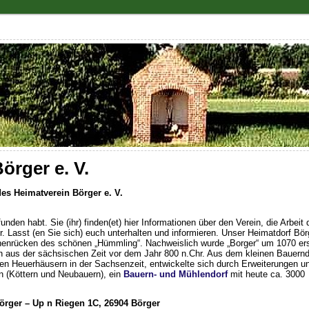
örger e. V.
es Heimatverein Börger e. V.
unden habt. Sie (ihr) finden(et) hier Informationen über den Verein, die Arbeit
r. Lasst (en Sie sich) euch unterhalten und informieren. Unser Heimatdorf Bör
henrücken des schönen „Hümmling“. Nachweislich wurde „Borger“ um 1070 er
h aus der sächsischen Zeit vor dem Jahr 800 n.Chr. Aus dem kleinen Bauernd
gen Heuerhäusern in der Sachsenzeit, entwickelte sich durch Erweiterungen u
 (Köttern und Neubauern), ein
Bauern- und Mühlendorf
mit heute ca. 3000
rger – Up n Riegen 1C, 26904 Börger