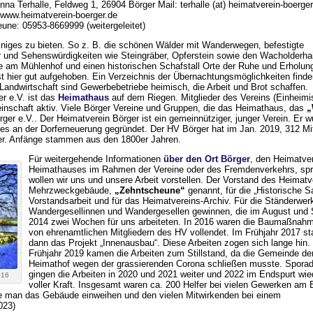
na Terhalle, Feldweg 1, 26904 Börger Mail: terhalle (at) heimatverein-boerger
 www.heimatverein-boerger.de
une: 05953-8669999 (weitergeleitet)
iniges zu bieten. So z. B. die schönen Wälder mit Wanderwegen, befestigte
r und Sehenswürdigkeiten wie Steingräber, Opferstein sowie den Wacholderha
he am Mühlenhof und einen historischen Schafstall Orte der Ruhe und Erholun
st hier gut aufgehoben. Ein Verzeichnis der Übernachtungsmöglichkeiten finde
 Landwirtschaft sind Gewerbebetriebe heimisch, die Arbeit und Brot schaffen.
r e.V. ist das
Heimathaus
auf dem Riegen. Mitglieder des Vereins (Einheimis
einschaft aktiv. Viele Börger Vereine und Gruppen, die das Heimathaus, das
„
rger e.V.. Der Heimatverein Börger ist ein gemeinnütziger, junger Verein. Er
tes an der Dorferneuerung gegründet. Der HV Börger hat im Jan. 2019, 312 Mi
älter. Anfänge stammen aus den 1800er Jahren.
Für weitergehende Informationen
über den Ort Börger
, den Heimatve
Heimathauses im Rahmen der Vereine oder des Fremdenverkehrs, spr
wollen wir uns und unsere Arbeit vorstellen. Der Vorstand des Heimatv
Mehrzweckgebäude,
„Zehntscheune“
genannt, für die „Historische S
Vorstandsarbeit und für das Heimatvereins-Archiv. Für die Ständerwer
Wandergesellinnen und Wandergesellen
gewinnen, die im August und 
2014 zwei Wochen für uns arbeiteten. In 2016 waren die Baumaßnah
von ehrenamtlichen Mitgliedern des HV vollendet. Im Frühjahr 2017 st
dann das Projekt „Innenausbau“. Diese Arbeiten zogen sich lange hin.
Frühjahr 2019 kamen die Arbeiten zum Stillstand, da die Gemeinde de
Heimathof wegen der grassierenden Corona schließen musste. Spora
gingen die Arbeiten in 2020 und 2021 weiter und 2022 im Endspurt wie
016
voller Kraft. Insgesamt waren ca. 200 Helfer bei vielen Gewerken am
nte man das Gebäude einweihen und den vielen Mitwirkenden bei einem
023)