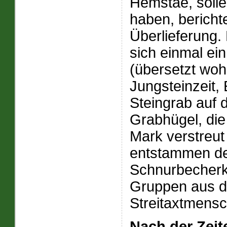
Hemstäe, solle
haben, bericht
Überlieferung.
sich einmal ei
(übersetzt woh
Jungsteinzeit,
Steingrab auf
Grabhügel, die
Mark verstreut 
entstammen de
Schnurbecherk
Gruppen aus d
Streitaxtmens
Nach der Zei