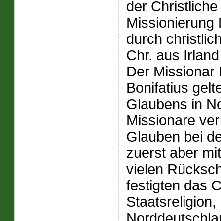
der Christlich
Missionierung 
durch christlic
Chr. aus Irla
Der Missionar 
Bonifatius gelt
Glaubens in N
Missionare verb
Glauben bei d
zuerst aber mi
vielen Rücksc
festigten das C
Staatsreligion
Norddeutschla