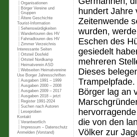
Germannen, di
Organisationen
Börger Vereine und
hundert Jahre 
Gruppen
Ältere Geschichte
Zeitenwende s
Tourist-Information
Sehenswürdigkeiten
wurden, werde
Wandertouren des HV
Eschen des Hü
Fahrradtouren des HV
Zimmer Verzeichnis
gesiedelt habe
Interessante Seiten
Ortsteil Dosfeld
mehreren Stel
Ortsteil Nordkamp
Heimatverein ASD
Dieses belege
Webseiten Heimatvereine
Use Borger Jahresschriften
Trampelpfade.
Ausgaben 1991 – 1999
Ausgaben 2000 – 2008
Börger lag an v
Ausgaben 2009 – 2017
Ausgaben 2018 – jetzt
Marschgründen
Register 1991-2024
Suchen nach Autoren
hervorragende 
Leseproben
Kontakt
die von den l
Verantwortlich
Impressum – Datenschutz
Völker zur Jag
Anmelden (Vorstand)