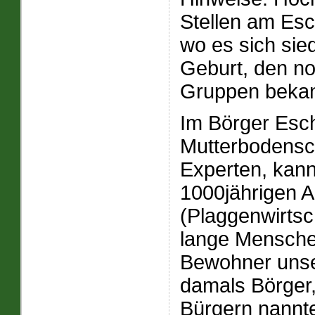
Stellen am Esc
wo es sich sied
Geburt, den 
Gruppen beka
Im Börger Esch
Mutterbodensch
Experten, kann
1000jährigen 
(Plaggenwirtsc
lange Mensche
Bewohner unse
damals Börger,
Bürgern nannt