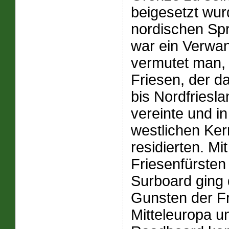
beigesetzt wur
nordischen Sp
war ein Verwa
vermutet man,
Friesen, der d
bis Nordfriesl
vereinte und i
westlichen Ker
residierten. M
Friesenfürsten
Surboard ging 
Gunsten der F
Mitteleuropa 