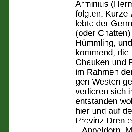
Arminius (Her
folgten. Kurze 
lebte der Ge
(oder Chatten
Hümmling, und
kommend, die H
Chauken und R
im Rahmen der
gen Westen ge
verlieren sich 
entstanden wo
hier und auf d
Provinz Drente
– Appeldorn, 