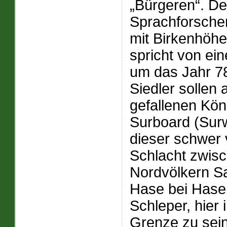
„Bürgeren“. D
Sprachforscher
mit Birkenhöhe
spricht von ei
um das Jahr 78
Siedler sollen
gefallenen Kön
Surboard (Surw
dieser schwer
Schlacht zwis
Nordvölkern Sa
Hase bei Hase
Schleper, hier 
Grenze zu sei