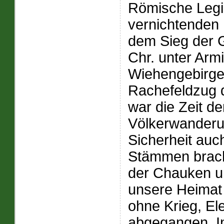
Römische Legi
vernichtenden
dem Sieg der 
Chr. unter Arm
Wiehengebirge
Rachefeldzug 
war die Zeit d
Völkerwanderun
Sicherheit auc
Stämmen brach
der Chauken u
unsere Heimat i
ohne Krieg, E
abgegangen. I