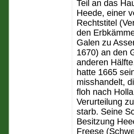
Teil an das H
Heede, einer v
Rechtstitel (V
den Erbkämmer
Galen zu Asse
1670) an den 
anderen Hälft
hatte 1665 se
misshandelt, d
floh nach Holl
Verurteilung z
starb. Seine S
Besitzung Heed
Freese (Schwe