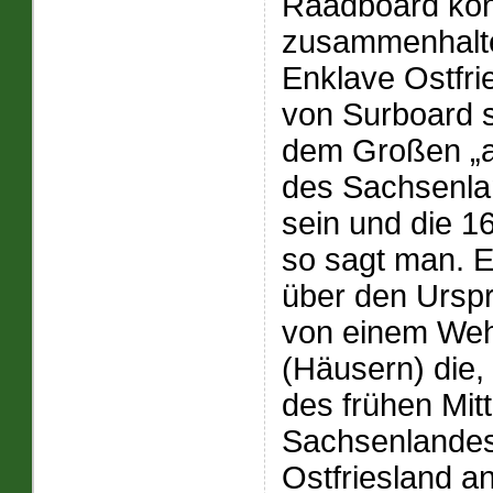
Raadboard kon
zusammenhalten
Enklave Ostfri
von Surboard so
dem Großen „al
des Sachsenla
sein und die 16
so sagt man. Ei
über den Urspr
von einem Weh
(Häusern) die,
des frühen Mit
Sachsenlandes
Ostfriesland a