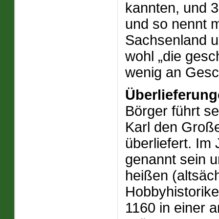
kannten, und 3
und so nennt m
Sachsenland u
wohl „die gesch
wenig an Gesch
Überlieferun
Börger führt s
Karl den Große
überliefert. Im
genannt sein u
heißen (altsäch
Hobbyhistorike
1160 in einer 