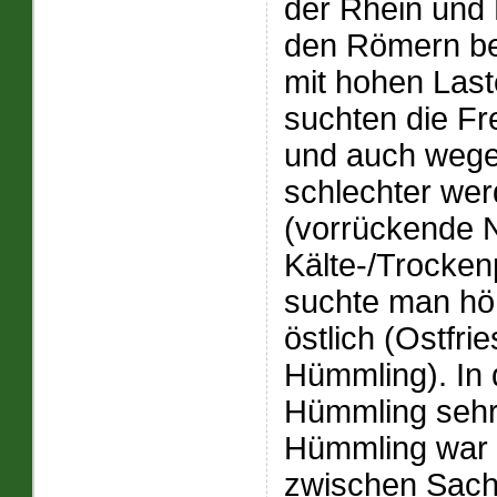
der Rhein un
den Römern bes
mit hohen Last
suchten die Fr
und auch wege
schlechter we
(vorrückende 
Kälte-/Trocken
suchte man hö
östlich (Ostfr
Hümmling). In 
Hümmling sehr
Hümmling war bi
zwischen Sachs