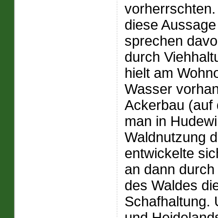
vorherrschten.
diese Aussage
sprechen davon
durch Viehhalt
hielt am Wohn
Wasser vorhand
Ackerbau (auf 
man in Hudewir
Waldnutzung du
entwickelte si
an dann durch
des Waldes die
Schafhaltung. 
und Heidelands