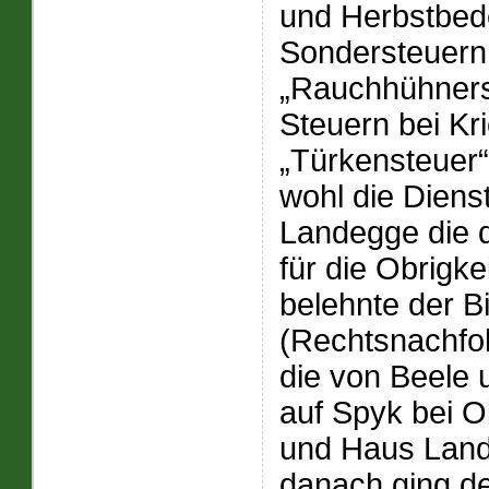
und Herbstbed
Sondersteuern 
„Rauchhühners
Steuern bei Kri
„Türkensteuer“
wohl die Diens
Landegge die 
für die Obrigkei
belehnte der 
(Rechtsnachfol
die von Beele 
auf Spyk bei O
und Haus Land
danach ging d