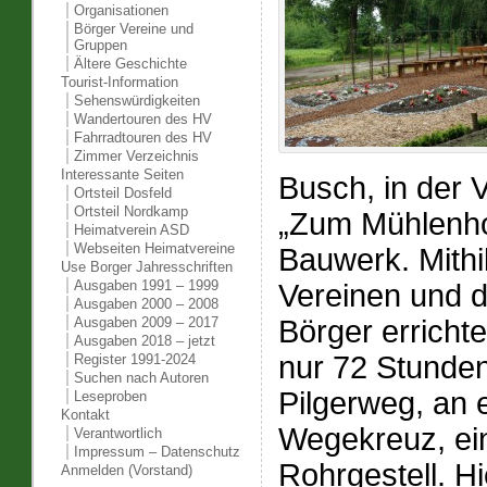
Organisationen
Börger Vereine und
Gruppen
Ältere Geschichte
Tourist-Information
Sehenswürdigkeiten
Wandertouren des HV
Fahrradtouren des HV
Zimmer Verzeichnis
Interessante Seiten
Busch, in der 
Ortsteil Dosfeld
Ortsteil Nordkamp
„Zum Mühlenho
Heimatverein ASD
Webseiten Heimatvereine
Bauwerk. Mithi
Use Borger Jahresschriften
Ausgaben 1991 – 1999
Vereinen und d
Ausgaben 2000 – 2008
Börger erricht
Ausgaben 2009 – 2017
Ausgaben 2018 – jetzt
nur 72 Stunde
Register 1991-2024
Suchen nach Autoren
Pilgerweg, an
Leseproben
Kontakt
Wegekreuz, ei
Verantwortlich
Impressum – Datenschutz
Rohrgestell. Hi
Anmelden (Vorstand)